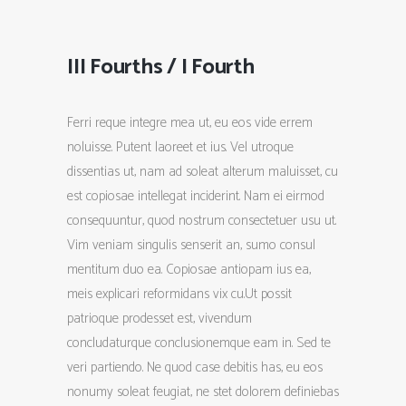
III Fourths / I Fourth
Ferri reque integre mea ut, eu eos vide errem
noluisse. Putent laoreet et ius. Vel utroque
dissentias ut, nam ad soleat alterum maluisset, cu
est copiosae intellegat inciderint. Nam ei eirmod
consequuntur, quod nostrum consectetuer usu ut.
Vim veniam singulis senserit an, sumo consul
mentitum duo ea. Copiosae antiopam ius ea,
meis explicari reformidans vix cu.Ut possit
patrioque prodesset est, vivendum
concludaturque conclusionemque eam in. Sed te
veri partiendo. Ne quod case debitis has, eu eos
nonumy soleat feugiat, ne stet dolorem definiebas