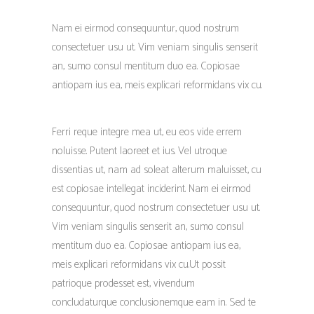
Nam ei eirmod consequuntur, quod nostrum
consectetuer usu ut. Vim veniam singulis senserit
an, sumo consul mentitum duo ea. Copiosae
antiopam ius ea, meis explicari reformidans vix cu.
Ferri reque integre mea ut, eu eos vide errem
noluisse. Putent laoreet et ius. Vel utroque
dissentias ut, nam ad soleat alterum maluisset, cu
est copiosae intellegat inciderint. Nam ei eirmod
consequuntur, quod nostrum consectetuer usu ut.
Vim veniam singulis senserit an, sumo consul
mentitum duo ea. Copiosae antiopam ius ea,
meis explicari reformidans vix cu.Ut possit
patrioque prodesset est, vivendum
concludaturque conclusionemque eam in. Sed te