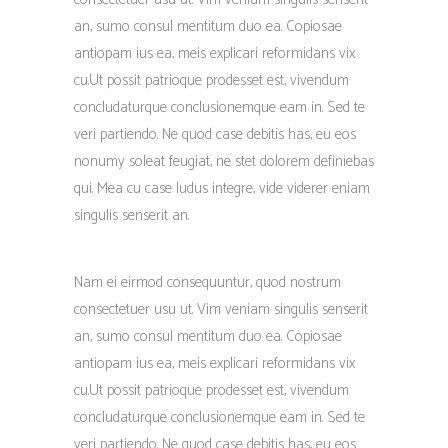
an, sumo consul mentitum duo ea. Copiosae
antiopam ius ea, meis explicari reformidans vix
cu.Ut possit patrioque prodesset est, vivendum
concludaturque conclusionemque eam in. Sed te
veri partiendo. Ne quod case debitis has, eu eos
nonumy soleat feugiat, ne stet dolorem definiebas
qui. Mea cu case ludus integre, vide viderer eniam
singulis senserit an.
Nam ei eirmod consequuntur, quod nostrum
consectetuer usu ut. Vim veniam singulis senserit
an, sumo consul mentitum duo ea. Copiosae
antiopam ius ea, meis explicari reformidans vix
cu.Ut possit patrioque prodesset est, vivendum
concludaturque conclusionemque eam in. Sed te
veri partiendo. Ne quod case debitis has, eu eos