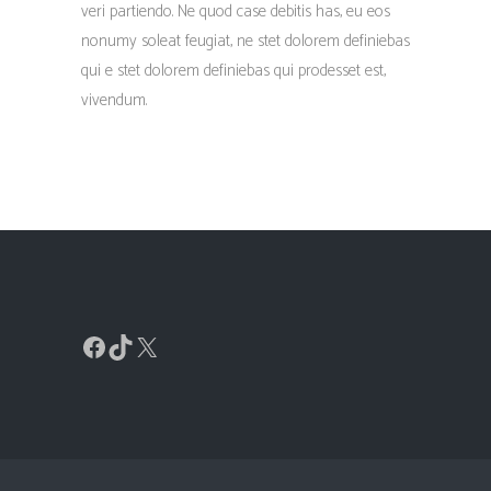
veri partiendo. Ne quod case debitis has, eu eos
nonumy soleat feugiat, ne stet dolorem definiebas
qui e stet dolorem definiebas qui prodesset est,
vivendum.
Facebook
TikTok
X