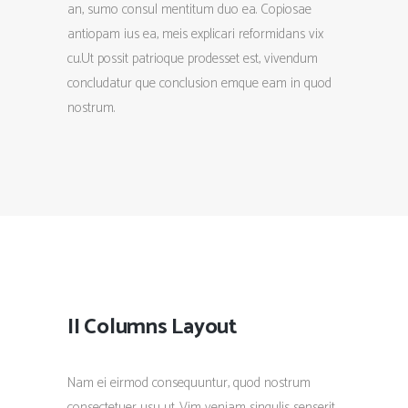
an, sumo consul mentitum duo ea. Copiosae
antiopam ius ea, meis explicari reformidans vix
cu.Ut possit patrioque prodesset est, vivendum
concludatur que conclusion emque eam in quod
nostrum.
II Columns Layout
Nam ei eirmod consequuntur, quod nostrum
consectetuer usu ut. Vim veniam singulis senserit