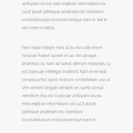
antiopam ius ea, meis explicari reformidans vix
cu.Ut possit patrioque prodesset est, vivendum
concludaturque conclusionemque eam in sed te
veri viverra metus.
Ferri reque integre mea ut, eu eos vide errem
noluisse. Putent laoreet et ius. Vel utroque
dissentias ut, nam ad soleat alterum maluisset, cu
est copiosae intellegat inciderint. Nam ei eirmod
consequuntur, quod nostrum consectetuer usu ut.
Vim veniam singulis senserit an, sumo consul
mentitum duo ea. Copiosae antiopam ius ea,
meis explicari reformidans vix cu.Ut possit
patrioque prodesset est, vivendum
concludaturque conclusionemque eam in.