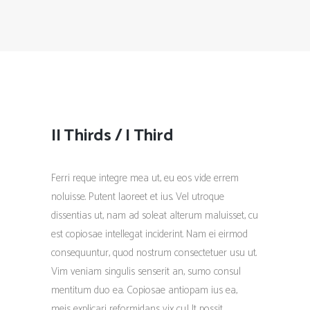
II Thirds / I Third
Ferri reque integre mea ut, eu eos vide errem
noluisse. Putent laoreet et ius. Vel utroque
dissentias ut, nam ad soleat alterum maluisset, cu
est copiosae intellegat inciderint. Nam ei eirmod
consequuntur, quod nostrum consectetuer usu ut.
Vim veniam singulis senserit an, sumo consul
mentitum duo ea. Copiosae antiopam ius ea,
meis explicari reformidans vix cu.Ut possit