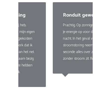
Ronduit geweldig!
Prachtig. Op zonnige momenten sla
n
je energie op voor de avond en
nacht. In het geval van een
stroomstoring neemt hij binnen 1
seconde alles over zodat je niet
zonder stroom zit. Ronduit geweldig!
Mac
Eigenaar van 16kWh