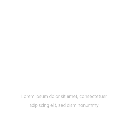
Show off those
good reviews
Lorem ipsum dolor sit amet, consectetuer
adipiscing elit, sed diam nonummy