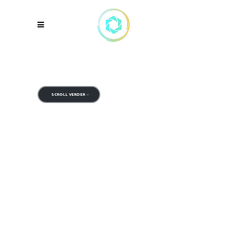
Besparen.
Duurzaam.
Betaalbaar.
SCROLL VERDER