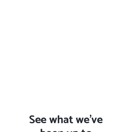
Background
Sections.
Lorem ipsum dolor sit amet, consectetuer
adipiscing elit, sed diam nonummy nibh
euismod tincidunt ut laoreet dolore
magna aliquam erat volutpat. Ut wisi enim
ad minim veniam
READ MORE
See what we’ve