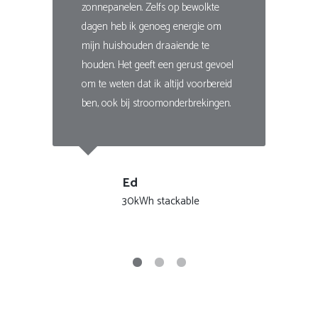
zonnepanelen. Zelfs op bewolkte
dagen heb ik genoeg energie om
mijn huishouden draaiende te
houden. Het geeft een gerust gevoel
om te weten dat ik altijd voorbereid
ben, ook bij stroomonderbrekingen.
Ed
30kWh stackable