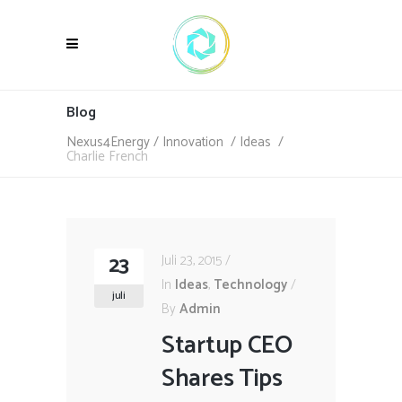
Blog
Nexus4Energy
/
Innovation
/
Ideas
/
Charlie French
23
Juli 23, 2015
In
Ideas
,
Technology
juli
By
Admin
Startup CEO
Shares Tips