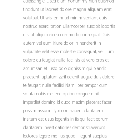
adipiscing elit, sed diam nonummy nibh euismod
tincidunt ut laoreet dolore magna aliquam erat
volutpat. Ut wisi enim ad minim veniam, quis
nostrud exerci tation ullamcorper suscipit lobortis
nisl ut aliquip ex ea commodo consequat. Duis
autem vel eum iriure dolor in hendrerit in
vulputate velit esse molestie consequat, vel illum
dolore eu feugiat nulla facilisis at vero eros et
accumsan et iusto odio dignissim qui blandit
praesent luptatum zzril delenit augue duis dolore
te feugait nulla facilisi. Nam liber tempor cum
soluta nobis eleifend option congue nihil
imperdiet doming id quod mazim placerat facer
possim assum. Typi non habent claritatem
insitam; est usus legentis in iis qui facit eorum
claritatem. Investigationes demonstraverunt
lectores legere me lius quod ii legunt saepius.