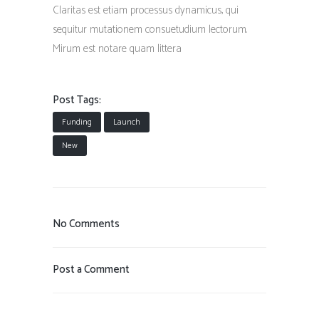
Claritas est etiam processus dynamicus, qui
sequitur mutationem consuetudium lectorum.
Mirum est notare quam littera
Post Tags:
Funding
Launch
New
No Comments
Post a Comment