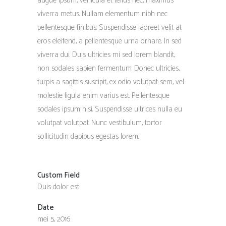
augue ipsum, vehicula et tellus nec, maximus
viverra metus. Nullam elementum nibh nec
pellentesque finibus. Suspendisse laoreet velit at
eros eleifend, a pellentesque urna ornare. In sed
viverra dui. Duis ultricies mi sed lorem blandit,
non sodales sapien fermentum. Donec ultricies,
turpis a sagittis suscipit, ex odio volutpat sem, vel
molestie ligula enim varius est. Pellentesque
sodales ipsum nisi. Suspendisse ultrices nulla eu
volutpat volutpat. Nunc vestibulum, tortor
sollicitudin dapibus egestas lorem.
Custom Field
Duis dolor est
Date
mei 5, 2016