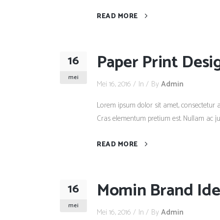
READ MORE
Paper Print Desi
16
mei
Mei 16, 2016
In
By
Admin
Lorem ipsum dolor sit amet, consectetur adi
Cras elementum pretium est. Nullam ac justo
READ MORE
Momin Brand Ide
16
mei
Mei 16, 2016
In
By
Admin