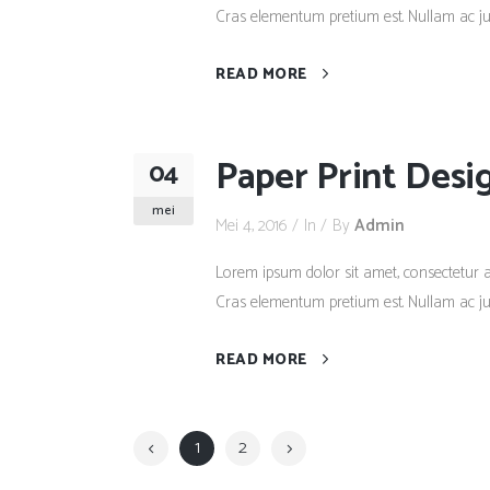
Cras elementum pretium est. Nullam ac justo
READ MORE
Paper Print Desi
04
mei
Mei 4, 2016
In
By
Admin
Lorem ipsum dolor sit amet, consectetur adi
Cras elementum pretium est. Nullam ac justo
READ MORE
1
2