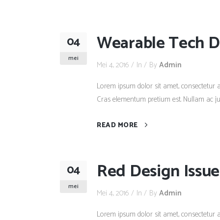
Wearable Tech Di
04
mei
Mei 4, 2016
In
By
Admin
Lorem ipsum dolor sit amet, consectetur adi
Cras elementum pretium est. Nullam ac justo
READ MORE
Red Design Issue
04
mei
Mei 4, 2016
In
By
Admin
Lorem ipsum dolor sit amet, consectetur adi