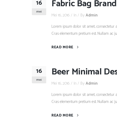
Fabric Bag Brand
16
mei
Mei 16, 2016
In
By
Admin
Lorem ipsum dolor sit amet, consectetur adi
Cras elementum pretium est. Nullam ac justo
READ MORE
Beer Minimal De
16
mei
Mei 16, 2016
In
By
Admin
Lorem ipsum dolor sit amet, consectetur adi
Cras elementum pretium est. Nullam ac justo
READ MORE