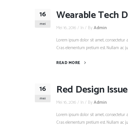
Wearable Tech Di
16
mei
Mei 16, 2016
In
By
Admin
Lorem ipsum dolor sit amet, consectetur adi
Cras elementum pretium est. Nullam ac justo
READ MORE
Red Design Issue
16
mei
Mei 16, 2016
In
By
Admin
Lorem ipsum dolor sit amet, consectetur adi
Cras elementum pretium est. Nullam ac justo